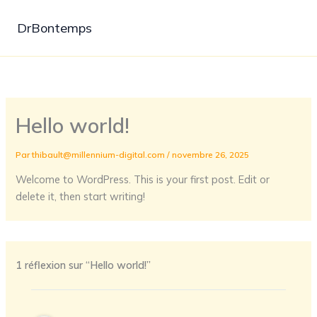
Aller
au
DrBontemps
contenu
Hello world!
Par
thibault@millennium-digital.com
/
novembre 26, 2025
Welcome to WordPress. This is your first post. Edit or
delete it, then start writing!
1 réflexion sur “Hello world!”